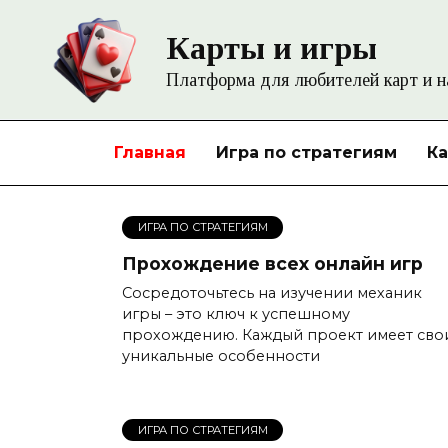
Перейти
к
Карты и игры
содержанию
Платформа для любителей карт и н
Главная
Игра по стратегиям
Ка
ИГРА ПО СТРАТЕГИЯМ
Прохождение всех онлайн игр
Сосредоточьтесь на изучении механик
игры – это ключ к успешному
прохождению. Каждый проект имеет сво
уникальные особенности
ИГРА ПО СТРАТЕГИЯМ