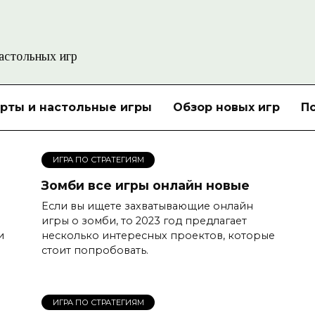
астольных игр
рты и настольные игры
Обзор новых игр
Пс
ИГРА ПО СТРАТЕГИЯМ
Зомби все игры онлайн новые
Если вы ищете захватывающие онлайн
игры о зомби, то 2023 год предлагает
и
несколько интересных проектов, которые
стоит попробовать.
ИГРА ПО СТРАТЕГИЯМ