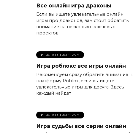
Все онлайн игра драконы
Если вы ищете увлекательные онлайн
игры про драконов, вам стоит обратить
внимание на несколько ключевых
проектов.
ИГРА ПО СТРАТЕГИЯМ
Игра роблокс все игры онлайн
Рекомендуем сразу обратить внимание н
платформу Roblox, если вы ищете
увлекательные игры для досуга. Здесь
каждый найдет
ИГРА ПО СТРАТЕГИЯМ
Игра судьбы все серии онлайн