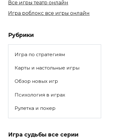
Все игры театр онлайн
Игра роблокс все игры онлайн
Рубрики
Игра по стратегиям
Карты и настольные игры
Обзор новых игр
Психология в играх
Рулетка и покер
Игра судьбы все серии