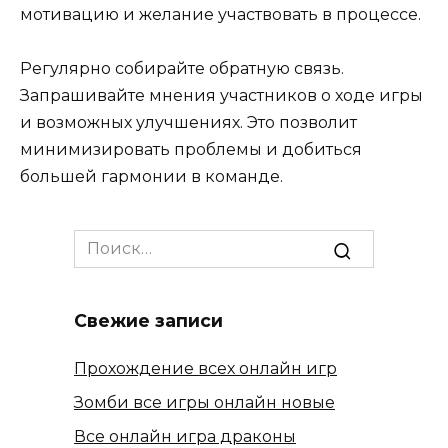
мотивацию и желание участвовать в процессе.
Регулярно собирайте обратную связь.
Запрашивайте мнения участников о ходе игры
и возможных улучшениях. Это позволит
минимизировать проблемы и добиться
большей гармонии в команде.
Search
for:
Свежие записи
Прохождение всех онлайн игр
Зомби все игры онлайн новые
Все онлайн игра драконы