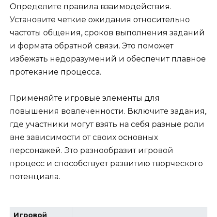
Определите правила взаимодействия.
Установите четкие ожидания относительно
частоты общения, сроков выполнения заданий
и формата обратной связи. Это поможет
избежать недоразумений и обеспечит плавное
протекание процесса.
Применяйте игровые элементы для
повышения вовлеченности. Включите задания,
где участники могут взять на себя разные роли
вне зависимости от своих основных
персонажей. Это разнообразит игровой
процесс и способствует развитию творческого
потенциала.
Игровой