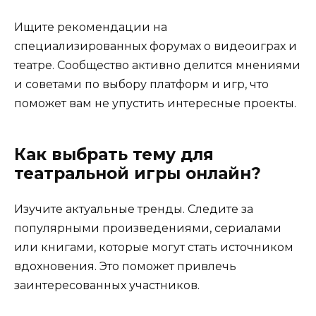
Ищите рекомендации на
специализированных форумах о видеоиграх и
театре. Сообщество активно делится мнениями
и советами по выбору платформ и игр, что
поможет вам не упустить интересные проекты.
Как выбрать тему для
театральной игры онлайн?
Изучите актуальные тренды. Следите за
популярными произведениями, сериалами
или книгами, которые могут стать источником
вдохновения. Это поможет привлечь
заинтересованных участников.