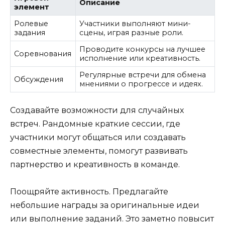
Описание
элемент
Ролевые
Участники выполняют мини-
задания
сцены, играя разные роли.
Проводите конкурсы на лучшее
Соревнования
исполнение или креативность.
Регулярные встречи для обмена
Обсуждения
мнениями о прогрессе и идеях.
Создавайте возможности для случайных
встреч. Рандомные краткие сессии, где
участники могут общаться или создавать
совместные элементы, помогут развивать
партнерство и креативность в команде.
Поощряйте активность. Предлагайте
небольшие награды за оригинальные идеи
или выполнение заданий. Это заметно повысит