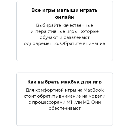
Все игры малыши играть
онлайн
Выбирайте качественные
интерактивные игры, которые
обучают и развлекают
одновременно. Обратите внимание
Как выбрать макбук для игр
Для комфортной игры на MacBook
стоит обратить внимание на модели
с процессорами M1 или M2. Они
обеспечивают