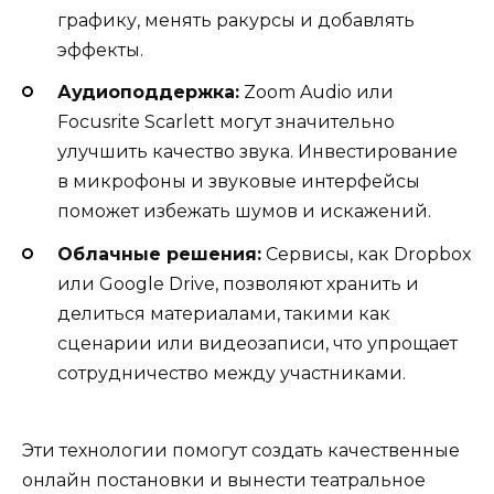
графику, менять ракурсы и добавлять
эффекты.
Аудиоподдержка:
Zoom Audio или
Focusrite Scarlett могут значительно
улучшить качество звука. Инвестирование
в микрофоны и звуковые интерфейсы
поможет избежать шумов и искажений.
Облачные решения:
Сервисы, как Dropbox
или Google Drive, позволяют хранить и
делиться материалами, такими как
сценарии или видеозаписи, что упрощает
сотрудничество между участниками.
Эти технологии помогут создать качественные
онлайн постановки и вынести театральное