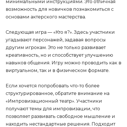
минимальными инструкциями. Это отличная
возможность для новичков познакомиться с
основами актерского мастерства.
Следующая игра — «Кто я?». Здесь участники
угадывают персонажей, задавая вопросы
другим игрокам. Это не только развивает
креативность, но и способствует улучшению
навыков общения. Игру можно проводить как в
виртуальном, так и в физическом формате.
Если хочется попробовать что-то более
структурированное, обратите внимание на
«Импровизационный театр». Участники
получают темы для импровизации, что
позволяет развивать свободное мышление и
находить нестандартные решения. Подходит