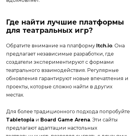
вдохновляет.
Где найти лучшие платформы
для театральных игр?
Обратите внимание на платформу
Itch.io
. Она
предлагает независимые разработки, где
создатели экспериментируют с формами
театрального взаимодействия. Регулярные
обновления гарантируют новые впечатления и
проекты, которые сложно найти в других
местах.
Для более традиционного подхода попробуйте
Tabletopia
и
Board Game Arena
. Эти сайты
предлагают адаптации настольных