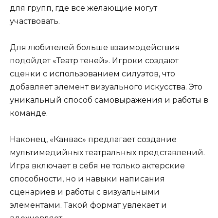
для групп, где все желающие могут
участвовать.
Для любителей больше взаимодействия
подойдет «Театр теней». Игроки создают
сценки с использованием силуэтов, что
добавляет элемент визуального искусства. Это
уникальный способ самовыражения и работы в
команде.
Наконец, «Канвас» предлагает создание
мультимедийных театральных представлений.
Игра включает в себя не только актерские
способности, но и навыки написания
сценариев и работы с визуальными
элементами. Такой формат увлекает и