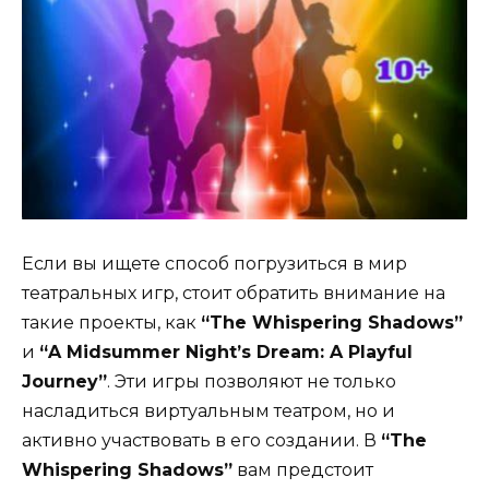
Если вы ищете способ погрузиться в мир
театральных игр, стоит обратить внимание на
такие проекты, как
“The Whispering Shadows”
и
“A Midsummer Night’s Dream: A Playful
Journey”
. Эти игры позволяют не только
насладиться виртуальным театром, но и
активно участвовать в его создании. В
“The
Whispering Shadows”
вам предстоит