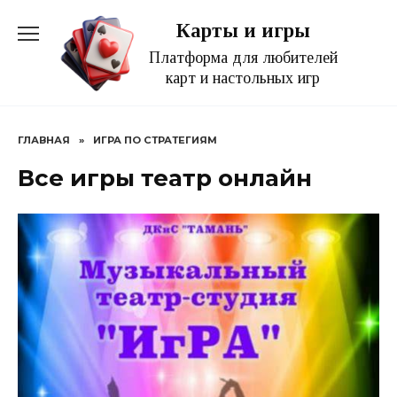
Перейти
Карты и игры
к
содержанию
Платформа для любителей
карт и настольных игр
ГЛАВНАЯ
»
ИГРА ПО СТРАТЕГИЯМ
Все игры театр онлайн