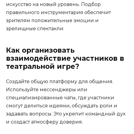
искусство на новый уровень. Подбор
правильного инструментария обеспечит
зрителям положительные эмоции и
зрелищные спектакли.
Как организовать
взаимодействие участников в
театральной игре?
Создайте общую платформу для общения.
Используйте мессенджеры или
специализированные чаты, где участники
смогут делиться идеями, обсуждать роли и
задавать вопросы. Это укрепит командный дух
и создаст атмосферу доверия.