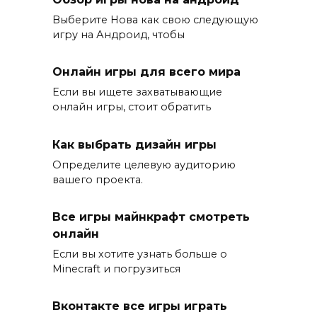
Выберите Нова как свою следующую
игру на Андроид, чтобы
Онлайн игры для всего мира
Если вы ищете захватывающие
онлайн игры, стоит обратить
Как выбрать дизайн игры
Определите целевую аудиторию
вашего проекта.
Все игры майнкрафт смотреть
онлайн
Если вы хотите узнать больше о
Minecraft и погрузиться
Вконтакте все игры играть