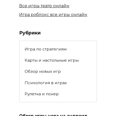
Все игры театр онлайн
Игра роблокс все игры онлайн
Рубрики
Игра по стратегиям
Карты и настольные игры
Обзор новых игр
Психология в играх
Рулетка и покер
Обзор игры нова на андроид